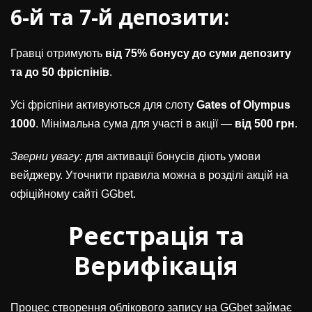
6-й та 7-й депозити:
Гравці отримують
від 75% бонусу до суми депозиту
та до 50 фріспінів
.
Усі фріспіни активуються для слоту
Gates of Olympus
1000
. Мінімальна сума для участі в акції —
від 500 грн
.
Зверни увагу:
для активації бонусів діють умови
вейджеру. Уточнити правила можна в розділі акцій на
офіційному сайті GGbet.
Реєстрація та
Верифікація
Процес створення облікового запису на GGbet займає