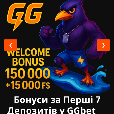
❮
❯
Бонуси за Перші 7
Депозитів у GGbet