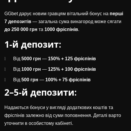
GGbet дарує новим гравцям вітальний бонус на
перші
7 депозитів
— загальна сума винагород може сягати
до 250 000 грн
та
1000 фріспінів
.
1-й депозит:
Від
5000 грн
—
150% + 125 фріспінів
Від
1000 грн
—
125% + 100 фріспінів
Від
500 грн
—
100% + 75 фріспінів
2–5-й депозити:
Надаються бонуси у вигляді додаткових коштів та
фріспінів залежно від суми поповнення. Деталі варто
уточнити в особистому кабінеті.