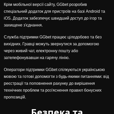
Крім мобільної версії сайту, GGbet розробив
спеціальний додаток для пристроїв на базі Android та
iOS. Додаток забезпечує швидший доступ до ігор та
захищене з'єднання.
Служба підтримки GGbet працює цілодобово та без
вихідних. Гравці можуть звернутися за допомогою
через живий чат, електронну пошту або
зателефонувавши на гарячу лінію.
Оператори підтримки GGbet спілкуються українською
мовою та готові допомогти з будь-якими питаннями: від
реєстрації та поповнення рахунку до вирішення
технічних проблем та роз'яснення правил бонусних
пропозицій.
Безпека та