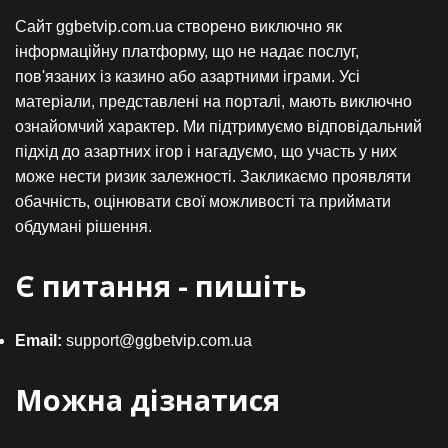
Сайт ggbetvip.com.ua створено виключно як
інформаційну платформу, що не надає послуг,
пов'язаних із казино або азартними іграми. Усі
матеріали, представлені на порталі, мають виключно
ознайомчий характер. Ми підтримуємо відповідальний
підхід до азартних ігор і нагадуємо, що участь у них
може нести ризик залежності. Закликаємо проявляти
обачність, оцінювати свої можливості та приймати
обдумані рішення.
Є питання - пишіть
Email:
support@ggbetvip.com.ua
Можна дізнатися